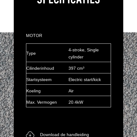
MOTOR
4-stroke, Single
Type
cylinder
Cilinderinhoud
397 cm³
Startsysteem
Electric start/kick
Koeling
Air
Max. Vermogen
20.4kW
Download de handleiding