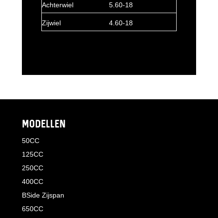
Achterwiel
5.60-18
Zijwiel
4.60-18
MODELLEN
50CC
125CC
250CC
400CC
BSide Zijspan
650CC